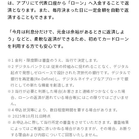
は、アプリにて代表口座から「ローン」へ入金することで返
済となります。また、毎月決まった日に一定金額を自動で返
済することもできます。
「今月は利息分だけで、元金は余裕があるときに返済しよ
う」などと、柔軟な返済ができるため、初めてカードローン
を利用する方でも安心です。
※1 金利・限度額は審査のうえ、当行で決定します。
※2 デジタルバンクとは.従来の枠組みに捉われることなく、デジタル
起点で発想しゼロベースで設計された次世代の銀行です。デジタルで
銀行を再定義(Re-Define)し、デジタルネイティブなアプローチで銀
行としての新たな機能を創造します。
※3 当行が必要と判断した場合(お客さまと連絡がつかなくなった場
合、ローンの返済が遅れている場合等)にはこの限りではございませ
ん。
※4 申込状況等により、数日程度時間を要する場合があります。
※ 2025年10月31日時点
※ お申込みに際して当行所定の審査をさせていただきます。審査結果
によってはご希望に添いかねる場合がありますが、その場合、お断り
する理由および内容についてご回答いたしません。