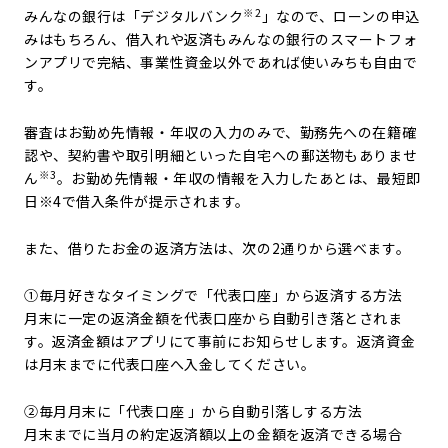
※2
みんなの銀行は「デジタルバンク
」なので、ローンの申込
みはもちろん、借入れや返済もみんなの銀行のスマートフォ
ンアプリで完結、事業性資金以外であれば使いみちも自由で
す。
審査はお勤め先情報・年収の入力のみで、勤務先への在籍確
認や、契約書や取引明細といった自宅への郵送物もありませ
※3
ん
。お勤め先情報・年収の情報を入力したあとは、最短即
日※4で借入条件が提示されます。
また、借りたお金の返済方法は、次の2通りから選べます。
①毎月好きなタイミングで「代表口座」から返済する方法
月末に一定の返済金額を代表口座から自動引き落とされま
す。返済金額はアプリにて事前にお知らせします。返済資金
は月末までに代表口座へ入金してください。
②毎月月末に「代表口座 」から自動引落しする方法
月末までに当月の約定返済額以上の金額を返済できる場合