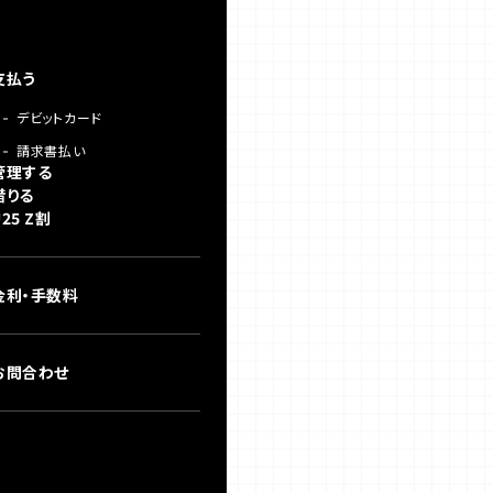
支払う
デビットカード
請求書払い
管理する
借りる
U25 Z割
金利・手数料
お問合わせ