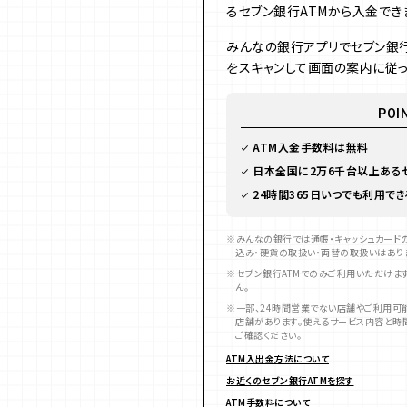
るセブン銀行ATMから入金でき
みんなの銀行アプリでセブン銀行
をスキャンして画面の案内に従っ
POI
ATM入金手数料は無料
日本全国に2万6千台以上ある
24時間365日いつでも利用でき
みんなの銀行では通帳・キャッシュカードの
込み・硬貨の取扱い・両替の取扱いはあり
セブン銀行ATMでのみご利用いただけま
ん。
一部、24時間営業でない店舗やご利用可
店舗があります。使えるサービス内容と時
ご確認ください。
ATM入出金方法について
お近くのセブン銀行ATMを探す
ATM手数料について