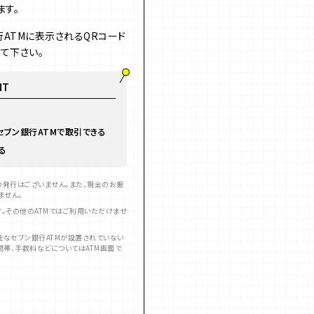
ます。
ATMに表示されるQRコード
て下さい。
NT
セブン銀行ATMで取引できる
る
発行はございません​。また、現金のお振
ません。
す。その他のATMではご利用いただけませ
能なセブン銀行ATMが設置されていない
間帯、手数料などについてはATM画面で