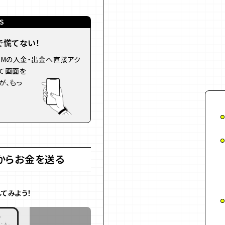
S
で慌てない！
TMの入金・出金へ直接アク
て画面を
が、もっ
からお金を送る
てみよう！