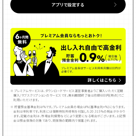
アプリで設定する
※ プレミアムサービスは、ダウンロードサービス運営事業者よりご購入いただく定期
購入/サブスクリプションのサービスです。無料期間終了後は月額600円(
時点)でご
利用いただけます。
※ 貯蓄預金基準金利は
%です。プレミアム会員の場合は
%(基準金利+
%)になります。
金利は年利率です。利息には復興特別所得税を付加した20.315%の税金がかかり
ます。記載の金利は、市場金利情勢などにより変更になる場合がございます。上記預
金は預金保険の対象であり、同保険の範囲内で保護されます。