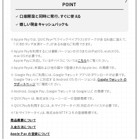
POINT
口座開設と同時に発行、すぐに使える
嬉しい現金キャッシュバックも
Apple Payでは、QUICPay+™(クイックペイプラス)のマークがあるお店に加えて、
「JCBのタッチ決済マーク」があるお店もご利用できます。
Apple Payを利用するには最新バージョンのiOSまたはiPadOS、watchOS、
macOSが必要です。
Apple Payに対応しているデバイスについては
こちら
をご覧ください。
Apple Payは、米国および他の国々で登録されたApple Inc. の商標です。
Google Pay のご利用には、Google ウォレット アプリのダウンロードが必要です。
Google ウォレット に対応する Android OS のバージョンは、
Google ウォレット の
サポートページ
でご確認ください。
Android、Google Pay、Google ウォレット は Google LLC の商標です。
QUICPay＋は、株式会社ジェーシービーの登録商標です。
QUICPayを利用するには、おサイフケータイ（R）対応のデバイスが必要です。
「おサイフケータイ」は、株式会社NTTドコモの登録商標です。
商品概要について
入金方法について
Apple Pay の登録について