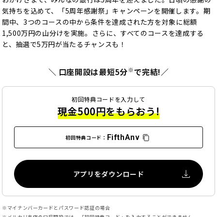
気持ちを込めて、「5周年感謝祭」キャンペーンを開催します。期
間中、3つのコースの中から条件を達成された方を対象に総額
1,500万円の山分けを実施。さらに、すべてのコースを達成する
と、抽選で5万円が当たるチャンスも！
※
＼ 口座開設は最短5分
で完結!／
初回特典コードを入力して
現金500円をもらおう!
FifthAnv
初回特典コード：
アプリをダウンロード
マイナンバーカードとパスワード認証の場合
メルカリ支店の口座開設では、「初回特典コード」を入力することができません。