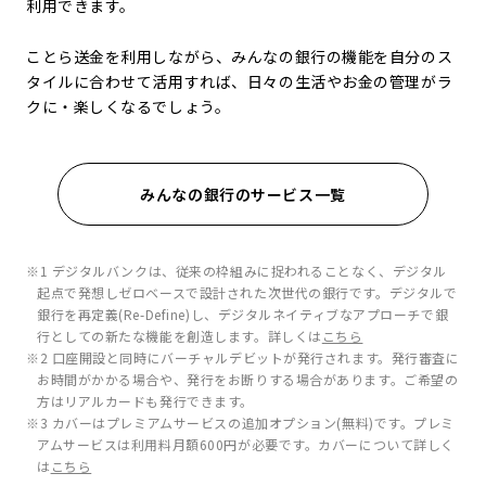
利用できます。
ことら送金を利用しながら、みんなの銀行の機能を自分のス
タイルに合わせて活用すれば、日々の生活やお金の管理がラ
クに・楽しくなるでしょう。
みんなの銀行のサービス一覧
※1 デジタルバンクは、従来の枠組みに捉われることなく、デジタル
起点で発想しゼロベースで設計された次世代の銀行です。デジタルで
銀行を再定義(Re-Define)し、デジタルネイティブなアプローチで銀
行としての新たな機能を創造します。詳しくは
こちら
※2 口座開設と同時にバーチャルデビットが発行されます。発行審査に
お時間がかかる場合や、発行をお断りする場合があります。ご希望の
方はリアルカードも発行できます。
※3 カバーはプレミアムサービスの追加オプション(無料)です。プレミ
アムサービスは利用料月額600円が必要です。カバーについて詳しく
は
こちら