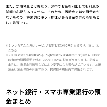
また、定期預金とは異なり、途中でお金を引出しても利息の
減額の心配もありません。そのため、現時点では使用予定が
ないものの、将来的に使う可能性がある資金を貯める場所と
して最適です。
※1 プレミアム会員はサービス利用料月額600円が必要です。詳しくは
こちら
※2 記載の金利
%(税引後
%)、
%(税引後
%)は年利率です(
時点)。利息に
は復興特別所得税を付加した20.315%の税金がかかります。記載の
金利は、市場金利情勢などにより変更になる場合がございます。上記
預金は預金保険の対象であり、同保険の範囲内で保護されます。
ネット銀行・スマホ専業銀行の預
金まとめ