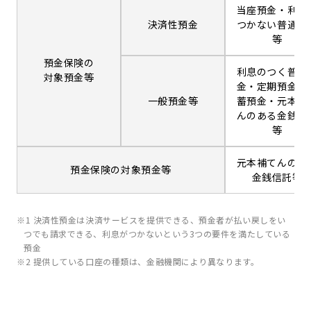
当座預金・利息
決済性預金
つかない普通預
等
預金保険の
利息のつく普通
対象預金等
金・定期預金・
一般預金等
蓄預金・元本補
んのある金銭信
等
元本補てんのな
預金保険の対象預金等
金銭信託等
※1 決済性預金は決済サービスを提供できる、預金者が払い戻しをい
つでも請求できる、利息がつかないという3つの要件を満たしている
預金
※2 提供している口座の種類は、金融機関により異なります。