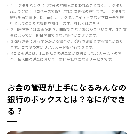
※1 デジタルバンクとは従来の枠組みに捉われることなく、デジタル
起点で発想しゼロベースで設計された次世代の銀行です。デジタルで
銀行を再定義(Re-Define)し、デジタルネイティブなアプローチで銀
行としての新たな機能を創造します。詳しくは
こちら
※2 口座開設には審査があり、開設できない場合がございます。また審
査によっては、即日開設できない場合がございます。
※3 発行審査にお時間がかかる場合や、発行をお断りする場合があり
ます。ご希望の方はリアルカードも発行できます。
※4ことら送金は、1回あたりの送金額が原則として10万円以下の場
合、個人間の送金において手数料が無料になるサービスです。
お金の管理が上手になるみんなの
銀行のボックスとは？なにができ
る？