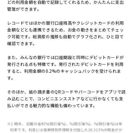
どの利用金額を自動で記録してくれるため、かんたんに支出
管理ができます。
レコードではほかの銀行口座残高やクレジットカードの利用
金額などとも連携できるため、お金の動きをまとめてチェッ
ク可能です。総資産の推移も自動でグラフ化され、ひと目で
確認できます。
また、みんなの銀行では口座開設と同時にデビットカードが
発行される点も特徴です。発行されたデビットカードを利用
すると、利用金額の0.2%のキャッシュバックを受けられま
す。
そのほか、紙の請求書のQRコードやバーコードをアプリで読
み込むことで、コンビニエンスストアなどに行かなくても支
払いができる魅力的な機能も備わっています。
※1
時点、 記載の金利
%(税引後
%)、
%(税引後
%)、
%(税引後
%)は年
利率です。利息には復興特別所得税を付加した20.315%の税金がか