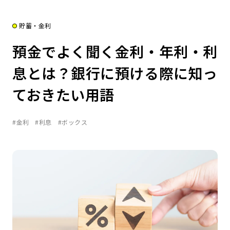
貯蓄・金利
預金でよく聞く金利・年利・利
息とは？銀行に預ける際に知っ
ておきたい用語
#金利
#利息
#ボックス