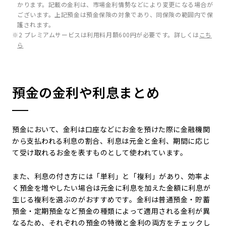
かります。記載の金利は、市場金利情勢などにより変更になる場合が
ございます。上記預金は預金保険の対象であり、同保険の範囲内で保
護されます。
※2 プレミアムサービスは利用料月額600円が必要です。詳しくは
こち
ら
預金の金利や利息まとめ
預金において、金利は口座などにお金を預けた際に金融機関
から支払われる利息の割合、利息は元金と金利、期間に応じ
て受け取れるお金を表すものとして使われています。
また、利息の付き方には「単利」と「複利」があり、効率よ
く預金を増やしたい場合は元金に利息を加えた金額に利息が
生じる複利を選ぶのがおすすめです。金利は普通預金・貯蓄
預金・定期預金など預金の種類によって適用される金利が異
なるため、それぞれの預金の特徴と金利の両方をチェックし