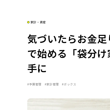
家計・資産
気づいたらお金足
で始める「袋分け
手に
#予算管理
#家計管理
#ボックス