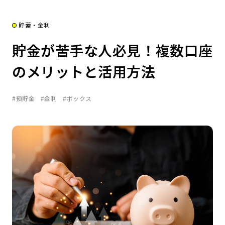
貯蓄・金利
貯金が苦手な人必見！複数口座
のメリットと活用方法
#預貯金
#金利
#ボックス