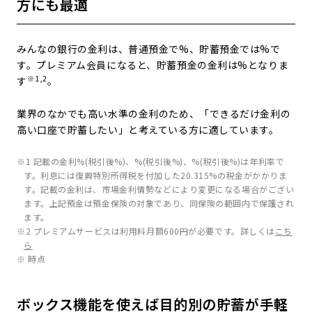
方にも最適
みんなの銀行の金利は、普通預金で
%、貯蓄預金では
%で
す。プレミアム会員になると、貯蓄預金の金利は
%となりま
※1,2
す
。
業界のなかでも高い水準の金利のため、「できるだけ金利の
高い口座で貯蓄したい」と考えている方に適しています。
※1 記載の金利
%(税引後
%)、
%(税引後
%)、
%(税引後
%)は年利率で
す。利息には復興特別所得税を付加した20.315%の税金がかかりま
す。記載の金利は、市場金利情勢などにより変更になる場合がござい
ます。上記預金は預金保険の対象であり、同保険の範囲内で保護され
ます。
※2 プレミアムサービスは利用料月額600円が必要です。詳しくは
こち
ら
※
時点
ボックス機能を使えば目的別の貯蓄が手軽