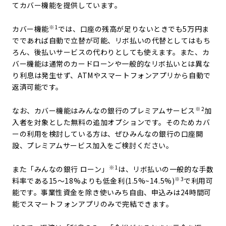
てカバー機能を提供しています。
※1
カバー機能
では、口座の残高が足りないときでも5万円ま
でであれば自動で立替が可能、リボ払いの代替としてはもち
ろん、後払いサービスの代わりとしても使えます。また、カ
バー機能は通常のカードローンや一般的なリボ払いとは異な
り利息は発生せず、ATMやスマートフォンアプリから自動で
返済可能です。
※2
なお、カバー機能はみんなの銀行のプレミアムサービス
加
入者を対象とした無料の追加オプションです。そのためカバ
ーの利用を検討している方は、ぜひみんなの銀行の口座開
設、プレミアムサービス加入をご検討ください。
※1
また「みんなの銀行 ローン」
は、リボ払いの一般的な手数
※3
料率である15～18%よりも低金利(1.5%~14.5%)
で利用可
能です。事業性資金を除き使いみち自由、申込みは24時間可
能でスマートフォンアプリのみで完結できます。