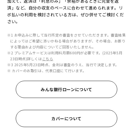
加えて、返済は「利息のみ」「余裕があるときに元金を返
済」など、自分の収支のペースに合わせて進められます。リ
ボ払いの利用を検討されている方は、ぜひ併せてご検討くだ
さい。
※1 お申込みに際して当行所定の審査をさせていただきます。審査結果
によってはご希望に添いかねる場合がありますが、その場合、お断り
する理由および内容についてご回答いたしません。
※2 プレミアムサービスは利用料月額600円が必要です。(2025年5月
23日時点)詳しくは
こちら
※3 2025年5月23日時点、金利は審査のうえ、当行で決定します。
※ カバーのお取引は、代表口座にて行います。
みんな銀行ローンについて
カバーについて