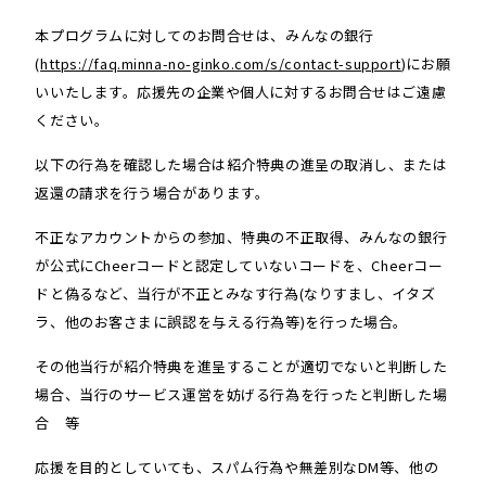
本プログラムに対してのお問合せは、みんなの銀行
(
https://faq.minna-no-ginko.com/s/contact-support
)にお願
いいたします。応援先の企業や個人に対するお問合せはご遠慮
ください。
以下の行為を確認した場合は紹介特典の進呈の取消し、または
返還の請求を行う場合があります。
不正なアカウントからの参加、特典の不正取得、みんなの銀行
が公式にCheerコードと認定していないコードを、Cheerコー
ドと偽るなど、当行が不正とみなす行為(なりすまし、イタズ
ラ、他のお客さまに誤認を与える行為等)を行った場合。
その他当行が紹介特典を進呈することが適切でないと判断した
場合、当行のサービス運営を妨げる行為を行ったと判断した場
合 等
応援を目的としていても、スパム行為や無差別なDM等、他の