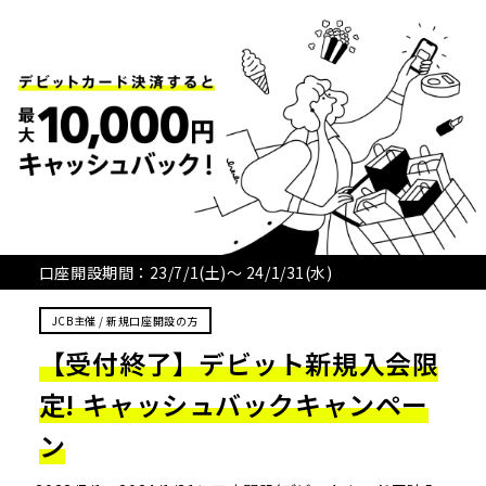
口座開設期間：23/7/1
(土)
〜 24/1/31
(水)
JCB主催 / 新規口座開設の方
【受付終了】デビット新規入会限
定! キャッシュバックキャンペー
ン