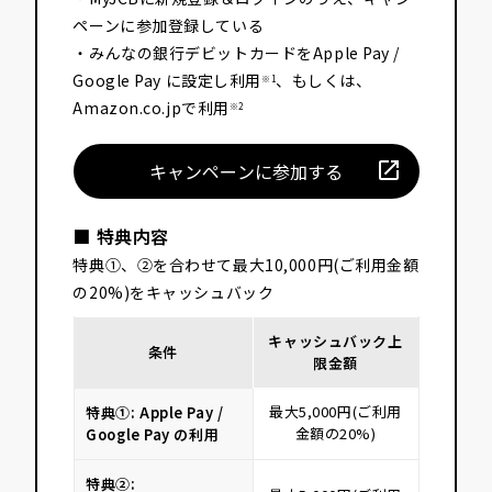
ペーンに参加登録している
・みんなの銀行デビットカードをApple Pay /
Google Pay に設定し利用
、もしくは、
※1
Amazon.co.jpで利用
※2
キ
ャ
ン
ペ
ー
ン
に
参
加
す
る
■ 特典内容
特典①、②を合わせて最大10,000円(ご利用金額
の20%)をキャッシュバック
キャッシュバック上
条件
限金額
最大5,000円(ご利用
特典①: Apple Pay /
金額の20%)
Google Pay の利用
特典②: