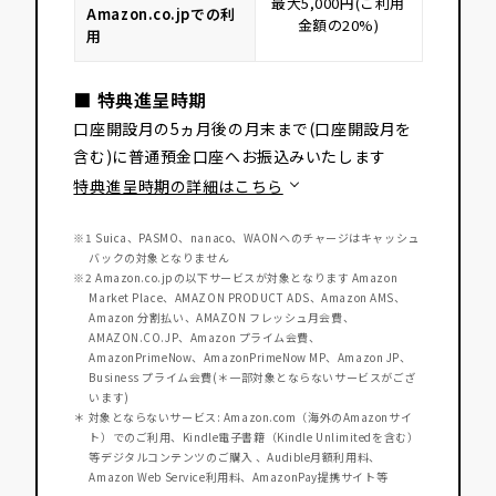
最大5,000円(ご利用
Amazon.co.jpでの利
金額の20%)
用
■ 特典進呈時期
口座開設月の5ヵ月後の月末まで(口座開設月を
含む)に普通預金口座へお振込みいたします
特典進呈時期の詳細はこちら
※1 Suica、PASMO、nanaco、WAONへのチャージはキャッシュ
バックの対象となりません
※2 Amazon.co.jpの以下サービスが対象となります Amazon
Market Place、AMAZON PRODUCT ADS、Amazon AMS、
Amazon 分割払い、AMAZON フレッシュ月会費、
AMAZON.CO.JP、Amazon プライム会費、
AmazonPrimeNow、AmazonPrimeNow MP、Amazon JP、
Business プライム会費(＊一部対象とならないサービスがござ
います)
＊ 対象とならないサービス: Amazon.com（海外のAmazonサイ
ト）でのご利用、Kindle電子書籍（Kindle Unlimitedを含む）
等デジタルコンテンツのご購入 、Audible月額利用料、
Amazon Web Service利用料、AmazonPay提携サイト等