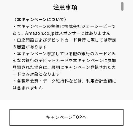
注意事項
〈本キャンペーンについて〉
・本キャンペーンの主催は株式会社ジェーシービーで
あり、Amazon.co.jpはスポンサーではありません
アプリストア( App Store / Google Play )から
・口座開設およびデビットカード発行に際しては所定
みんなの銀行アプリをダウンロード
の審査があります
・本キャンペーン参加している他の銀行のカードとみ
02. 情報入力&本人確認
んなの銀行のデビットカードを本キャンペーンに参加
登録された場合は、最初にキャンペーン登録されたカ
ードのみ対象となります
・各種年会費・データ維持料などは、利用合計金額に
は含まれません
・売上情報の到着時期によって、キャッシュバックの
対象とならない場合があります
・今回特典が付与された場合、同時期に株式会社ジェ
ーシービーが実施する他のキャンペーンの対象から除
キャンペーンTOPへ
外、または特典総額が景品表示法上の範囲内に制限さ
必要情報を入力した後、本人確認を行います。
れる場合があります