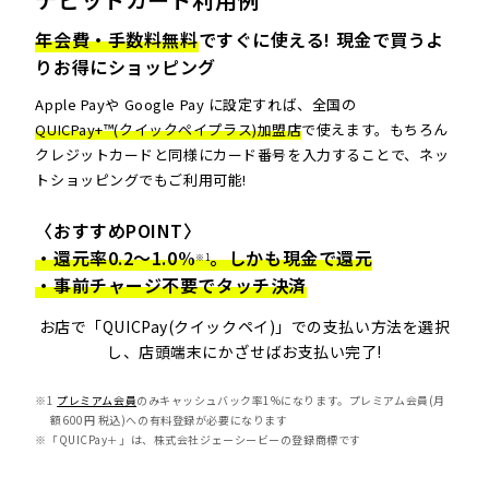
年会費・手数料無料
ですぐに使える! 現金で買うよ
りお得にショッピング
Apple Payや Google Pay に設定すれば、全国の
QUICPay+™(クイックペイプラス)加盟店
で使えます。もちろん
クレジットカードと同様にカード番号を入力することで、ネッ
トショッピングでもご利用可能!
〈おすすめPOINT〉
・還元率0.2～1.0%
。しかも現金で還元
※1
・事前チャージ不要でタッチ決済
お店で「QUICPay(クイックペイ)」での支払い方法を選択
し、店頭端末にかざせばお支払い完了!
※1
プレミアム会員
のみキャッシュバック率1%になります。プレミアム会員(月
額600円 税込)への有料登録が必要になります
※「QUICPay＋」は、株式会社ジェーシービーの登録商標です