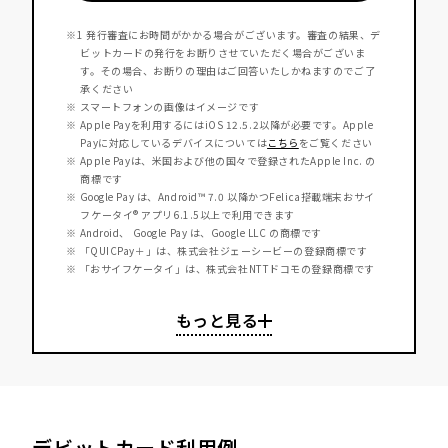
※1 発行審査にお時間がかかる場合がございます。審査の結果、デ
ビットカードの発行をお断りさせていただく場合がございま
す。その場合、お断りの理由はご回答いたしかねますのでご了
承ください
※ スマートフォンの画像はイメージです
※ Apple Payを利用するにはiOS 12.5.2以降が必要です。Apple
Payに対応しているデバイスについては
こちら
をご覧ください
※ Apple Payは、米国および他の国々で登録されたApple Inc. の
商標です
※ Google Pay は、Android™ 7.0 以降かつFelica搭載端末おサイ
フケータイ® アプリ6.1.5以上で利用できます​
※ Android、 Google Pay は、Google LLC の商標です
※ 「QUICPay＋」は、株式会社ジェーシービーの登録商標です
※ 「おサイフケータイ」は、株式会社NTTドコモの登録商標です
デビットカード利用例