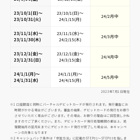
23/10/1(日)～
23/10/1(日)～
24/2月中
23/10/31(火)
24/1/15(月)
23/11/1(水)～
23/11/1(水)～
24/3月中
23/11/30(木)
24/2/15(木)
23/12/1(金)～
23/12/1(金)～
24/4月中
23/12/31(日)
24/3/15(金)
24/1/1(月)～
24/1/1(月)～
24/5月中
24/1/31(水)
24/4/15(月)
2023年7月1日現在
※1 口座開設と同時にバーチャルデビットカードが発行されます。発行審査にお
時間がかかる場合がございます。審査の結果、デビットカードの発行をお断り
させていただく場合がございます。その場合、お断りの理由はご回答致しかね
ますのでご了承ください。また、デビットカード発行処理期間の都合上、処
理開始月の翌月末までにデビットカード発行が完了した場合は、本キャンペ
ーンの対象となります
※2 キャッシュバック条件は「参加方法」に記載のSTEP01～STEP03を指しま