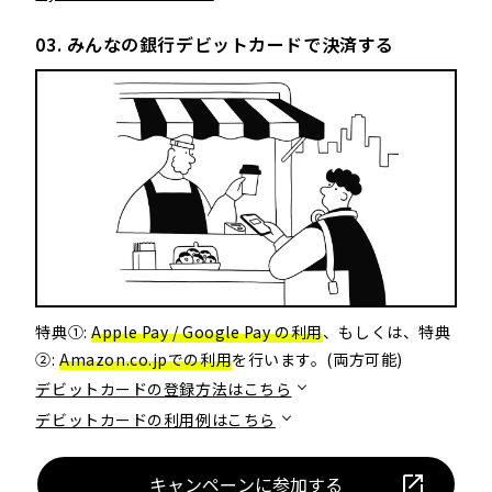
03. みんなの銀行デビットカードで決済する
特典①:
Apple Pay / Google Pay の利用
、もしくは、特典
②:
Amazon.co.jpでの利用
を行います。(両方可能)
デビットカードの登録方法はこちら
デビットカードの利用例はこちら
キ
ャ
ン
ペ
ー
ン
に
参
加
す
る