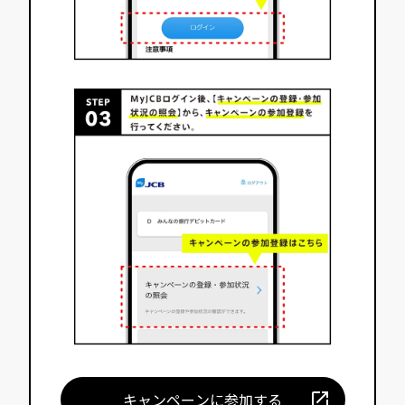
キ
ャ
ン
ペ
ー
ン
に
参
加
す
る