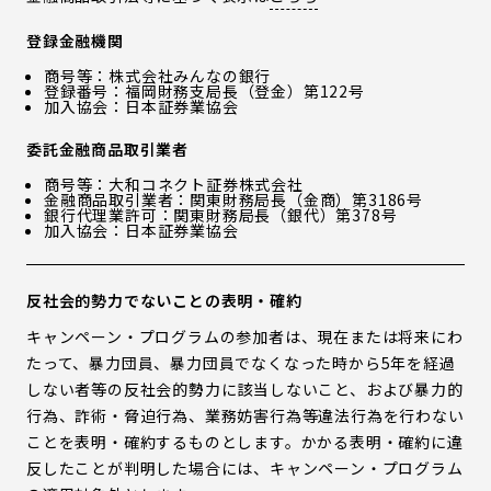
登録金融機関
商号等：株式会社みんなの銀行
登録番号：福岡財務支局長（登金）第122号
加入協会：日本証券業協会
委託金融商品取引業者
商号等：大和コネクト証券株式会社
金融商品取引業者：関東財務局長（金商）第3186号
銀行代理業許可：関東財務局長（銀代）第378号
加入協会：日本証券業協会
反社会的勢力でないことの表明・確約
キャンペーン・プログラムの参加者は、現在または将来にわ
たって、暴力団員、暴力団員でなくなった時から5年を経過
しない者等の反社会的勢力に該当しないこと、および暴力的
行為、詐術・脅迫行為、業務妨害行為等違法行為を行わない
ことを表明・確約するものとします。かかる表明・確約に違
反したことが判明した場合には、キャンペーン・プログラム