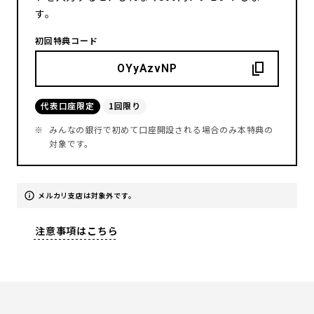
す。
初回特典コード
OYyAzvNP
代表口座限定
1回限り
みんなの銀行で初めて口座開設される場合のみ本特典の
対象です。
メルカリ支店は対象外です。
注意事項はこちら