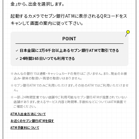
金」から、出金を選択します。
起動するカメラでセブン銀行ATMに表示されるQRコードをス
キャンして画面の案内に従って下さい。
POINT
日本全国に2万6千台以上あるセブン銀行ATMで取引できる
24時間365日いつでも利用できる
みんなの銀行では通帳・キャッシュカードの発行はございません。また、現金のお振
込み・硬貨の取扱い・両替の取扱いはありません。
セブン銀行ATMでのみご利用いただけます。その他のATMではご利用いただけませ
ん。
一部、24時間営業でない店舗やご利用可能なセブン銀行ATMが設置されていない
店舗があります。使えるサービス内容と時間帯、手数料などについてはATM画面で
ご確認ください。
ATM入出金方法について
お近くのセブン銀行ATMを探す
ATM手数料について