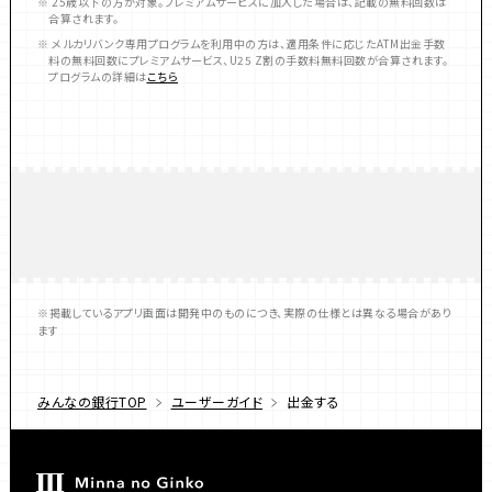
※ 25歳以下の方が対象。プレミアムサービスに加入した場合は、記載の無料回数は
合算されます。
※ メルカリバンク専用プログラムを利用中の方は、適用条件に応じたATM出金手数
料の無料回数にプレミアムサービス、U25 Z割の手数料無料回数が合算されます。
プログラムの詳細は
こちら
※掲載しているアプリ画面は開発中のものにつき、実際の仕様とは異なる場合があり
ます
みんなの銀行TOP
ユーザーガイド
出金する