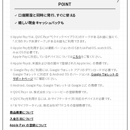
POINT
口座開設と同時に発行、すぐに使える
嬉しい現金キャッシュバックも
Apple Payでは、QUICPay+™(クイックペイプラス)のマークがあるお店に加えて、
「JCBのタッチ決済マーク」があるお店もご利用できます。
Apple Payを利用するには最新バージョンのiOSまたはiPadOS、watchOS、
macOSが必要です。
Apple Payに対応しているデバイスについては
こちら
をご覧ください。
Apple Payは、米国および他の国々で登録されたApple Inc. の商標です。
Google Pay のご利用には、Google ウォレット アプリのダウンロードが必要です。
Google ウォレット に対応する Android OS のバージョンは、
Google ウォレット の
サポートページ
でご確認ください。
Android、Google Pay、Google ウォレット は Google LLC の商標です。
QUICPay＋は、株式会社ジェーシービーの登録商標です。
QUICPayを利用するには、おサイフケータイ（R）対応のデバイスが必要です。
「おサイフケータイ」は、株式会社NTTドコモの登録商標です。
商品概要について
入金方法について
Apple Pay の登録について