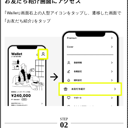
お友だち紹介画面にアクセス​
｢Wallet｣画面右上の人型アイコンをタップし、​遷移した画面で
｢お友だち紹介｣をタップ​
STEP
02