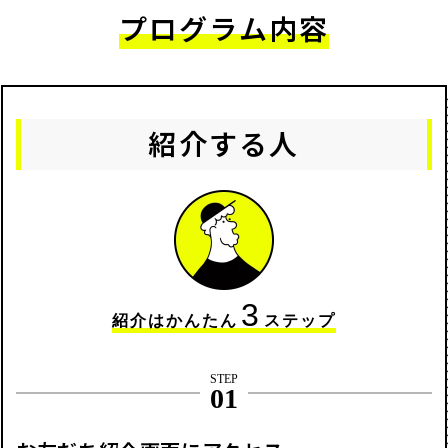
プログラム内容
紹介する人
3
紹介はかんたん
ステップ
STEP
01